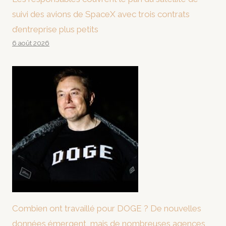
suivi des avions de SpaceX avec trois contrats
d’entreprise plus petits
6 août 2026
Combien ont travaillé pour DOGE ? De nouvelles
données émergent, mais de nombreuses agences