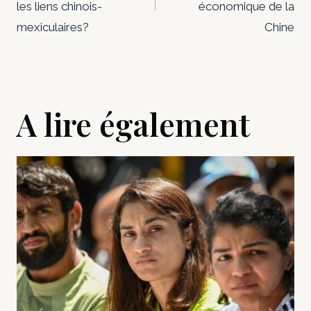
l’article
les liens chinois-
économique de la
mexiculaires?
Chine
A lire également