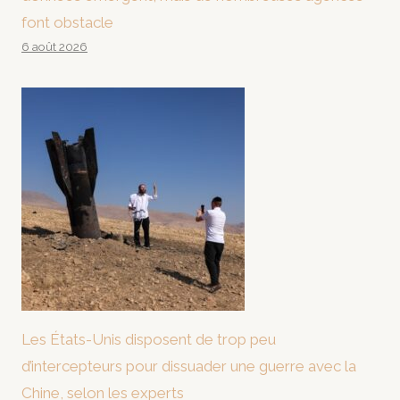
font obstacle
6 août 2026
Les États-Unis disposent de trop peu
d’intercepteurs pour dissuader une guerre avec la
Chine, selon les experts