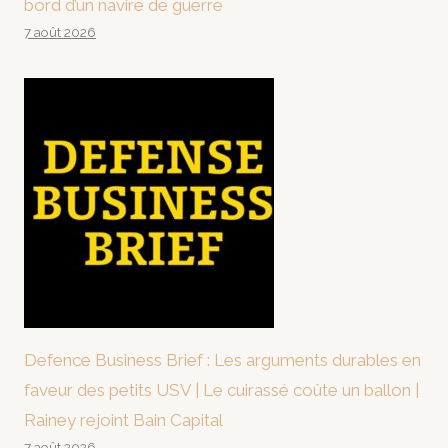
bord d’un navire de guerre
7 août 2026
Defence Business Brief : Les arguments durables en
faveur des petits USV | Le cuirassé coûte un ballon |
Rainey rejoint Bain Capital
7 août 2026