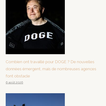
Combien ont travaillé pour DOGE ? De nouvelles
données émergent, mais de nombreuses agences
font obstacle
6 août 2026