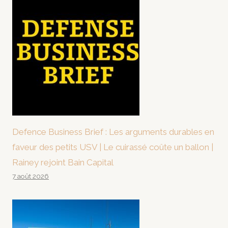
Defence Business Brief : Les arguments durables en
faveur des petits USV | Le cuirassé coûte un ballon |
Rainey rejoint Bain Capital
7 août 2026