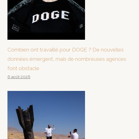
Combien ont travaillé pour DOGE ? De nouvelles
données émergent, mais de nombreuses agences
font obstacle
6 août 2026