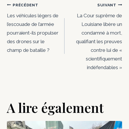
Navigation
PRÉCÉDENT
SUIVANT
de
Les véhicules légers de
La Cour suprême de
l’escouade de l’armée
Louisiane libère un
l’article
pourraient-ils propulser
condamné à mort,
des drones sur le
qualifiant les preuves
champ de bataille ?
contre lui de «
scientifiquement
indéfendables »
A lire également