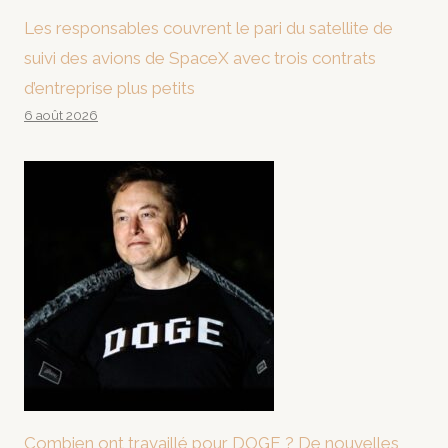
Les responsables couvrent le pari du satellite de
suivi des avions de SpaceX avec trois contrats
d’entreprise plus petits
6 août 2026
Combien ont travaillé pour DOGE ? De nouvelles