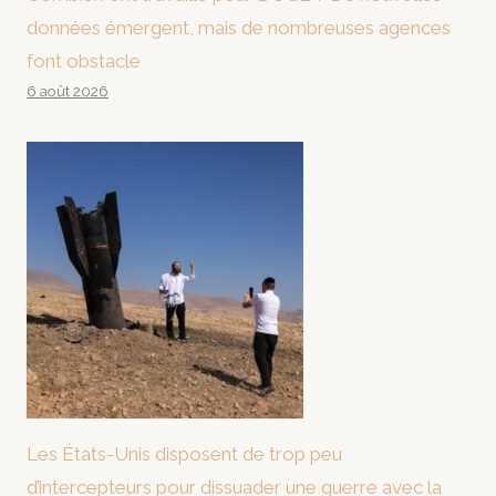
données émergent, mais de nombreuses agences
font obstacle
6 août 2026
Les États-Unis disposent de trop peu
d’intercepteurs pour dissuader une guerre avec la