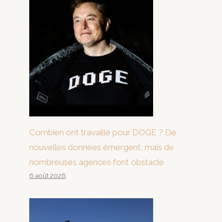
Combien ont travaillé pour DOGE ? De
nouvelles données émergent, mais de
nombreuses agences font obstacle
6 août 2026