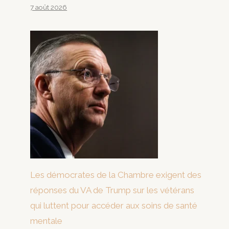
7 août 2026
Les démocrates de la Chambre exigent des
réponses du VA de Trump sur les vétérans
qui luttent pour accéder aux soins de santé
mentale