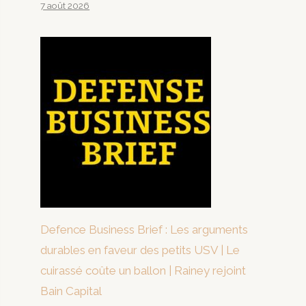
7 août 2026
Defence Business Brief : Les arguments
durables en faveur des petits USV | Le
cuirassé coûte un ballon | Rainey rejoint
Bain Capital