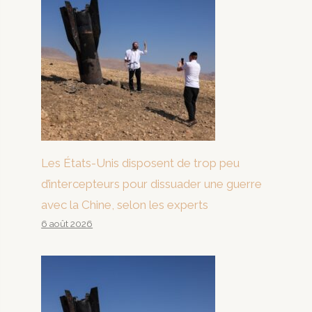
Les États-Unis disposent de trop peu
d’intercepteurs pour dissuader une guerre
avec la Chine, selon les experts
6 août 2026