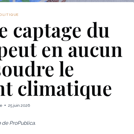
OLITIQUE
e captage du
peut en aucun
soudre le
t climatique
ie
25 juin 2026
b de ProPublica.